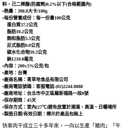
料、己二烯酸(防腐劑)0.2%以下(合格範圍內)
•熱量：398.8大卡/100g
•每份營養成份：每一份量100公克
蛋白質37.2公克
脂肪10.2公克
飽和脂肪5.3公克
反式脂肪0.0公克
碳水化合物39.3公克
鈉1210.0毫克
•內容：200±5%公克/包
•產地：台灣
•廠商名稱：青草地食品有限公司
•廠商電話號碼：客服電話-(02)2244-8888
•廠商地址：台北市中正區羅斯福路一段8號
•保存期限：45天
•保存方式：室內(27
℃)
避免放置於潮濕、高溫、日曬場所
•製造日期/有效日期：標示於產品包裝上
快車肉干成立三十多年來，一向以生產「豬肉」「牛