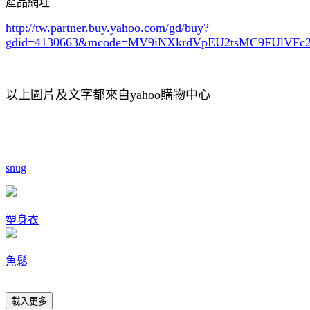
產品網址
http://tw.partner.buy.yahoo.com/gd/buy?
gdid=4130663
&mcode=MV9iNXkrdVpEU2tsMC9FUlVF
以上圖片及文字都來自yahoo購物中心
snug
塑身衣
魚鬆
載入更多