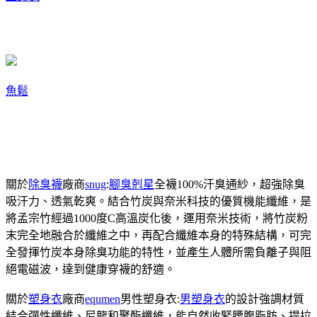
魚鬆
關於
除臭襪
廠商
snug
:
腳臭剋星
全襪100%汗臭通紗，超強除臭
吸汗力、透氣乾爽。結合竹炭與奈米科技的優質機能纖維，是
將孟宗竹經過1000度C高溫炭化後，運用奈米技術，將竹炭粉
末完全地融合於纖維之中，再配合纖維本身的特殊結構，可完
全發揮竹炭本身除臭功能的特性，並產生人體所需負離子與阻
絕電磁波，達到健康穿襪的舒適。
關於
塑身衣
廠商
equmen
男性塑身衣:
男塑身衣
的設計強調材質
結合彈性纖維、尼龍和聚酯纖維，能自然收緊腰腹脂肪、提拉