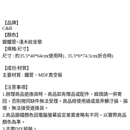
【品牌】
C&B
【顏色】
銀鐵管+淺木紋坐墊
【規格/尺寸】
尺寸 : 約35.5*40*64cm(使用時) , 35.5*6*74.5cm(折合時)
【成份/材質】
主要材質 : 鐵管、MDF真空板
【注意事項】
1.辦理商品退換貨時，商品如有贈品或配件，麻煩請一併寄
回，否則視同缺件無法受理。商品經使用過或是弄髒汙損、損
壞，無法接受退換貨。
2.商品圖檔顏色因電腦螢幕設定差異會略有不同，以實際商品
顏色為準。
3.不需DIY組裝。