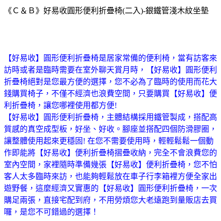
《Ｃ＆Ｂ》好易收圓形便利折疊椅(二入)-銀鐵管淺木紋坐墊
【好易收】圓形便利折疊椅是居家常備的便利椅，當有訪客來
訪時或者是臨時需要在室外聊天賞月時，【好易收】圓形便利
折疊椅絕對是您最方便的選擇，您不必為了臨時的使用而花大
錢購買椅子，不僅不經濟也浪費空間，只要購買【好易收】便
利折疊椅，讓您哪裡使用都方便!
【好易收】圓形便利折疊椅，主體結構採用鐵管製成，搭配高
質感的真空成型板，好坐、好收。腳座並搭配四個防滑膠圈，
讓整體使用起來更穩固! 在您不需要使用時，輕輕鬆鬆一個動
作即能將【好易收】便利折疊椅摺疊收納，完全不會浪費您的
室內空間，家裡隨時準備幾張【好易收】便利折疊椅，您不怕
客人太多臨時來訪，也能夠輕鬆放在車子行李箱裡方便全家出
遊野餐，這麼經濟又實惠的【好易收】圓形便利折疊椅，一次
購足兩張，直接宅配到府，不用勞煩您大老遠跑到量販店去買
囉，是您不可錯過的選擇！