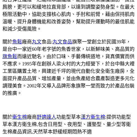
肩膀，更可以和緩地拉直背部，以達到調整姿勢身型。在最大
極限活動中，協助支撐核心肌肉、手肘和前臂，藉由保持肌肉
溫暖、提升身體機能和改善姿勢，幫助提升運動時的最佳肌能
和減少受傷風險。
關於
魚鬆
廠商
丸文
食品:
丸文食品
旗聚一堂創立於民國39年，
是台中一家近60年老字號的魚香世家，以新鮮味美、高品質的
旗魚鬆
而遠近馳名，由於口味、手藝傳統道地，貨真價實而供
不應求。1995年在創辦人梁火村的大力經營下，於台中縣大裡
工業區購置土地，興建近千坪的現代自動化安全衛生廠房，全
面提升產品品質、增加產量，並由魚產結合農產製造更多元化
調理美食。2002年又導入品牌形象旗聚一堂而致力於產品包裝
的推廣。
關於
衛生棉
廠商
舒適達人
功能型草本
漢方衛生棉
:提供功能型
草本漢方衛生棉,包含日用型、夜用型、護墊型、量少型等衛
生棉產品資訊,天然草本舒緩經期悶熱不適